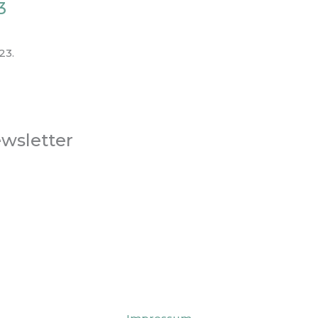
3
23.
ewsletter
Publishing:
Bauzeit AG
Gewerbe Obermühle
8353 Elgg
Tel.:
+41 52 213 86 41
UDISGeo