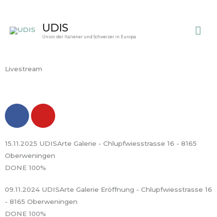
Zum
Inhalt
Ha
UDIS
springen
Union der Italiener und Schweizer in Europa
Livestream
F
Y
a
o
c
u
e
t
15.11.2025 UDISArte Galerie - Chlupfwiesstrasse 16 - 8165
b
u
Oberweningen
o
b
DONE
100%
o
e
09.11.2024 UDISArte Galerie Eröffnung - Chlupfwiesstrasse 16
k
- 8165 Oberweningen
DONE
100%