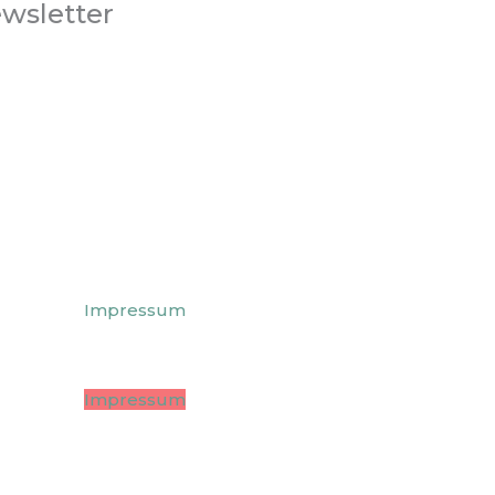
ewsletter
Publishing:
Bauzeit AG
Gewerbe Obermühle
8353 Elgg
Tel.:
+41 52 213 86 41
UDISGeo
Impressum
UDISArte
Impressum