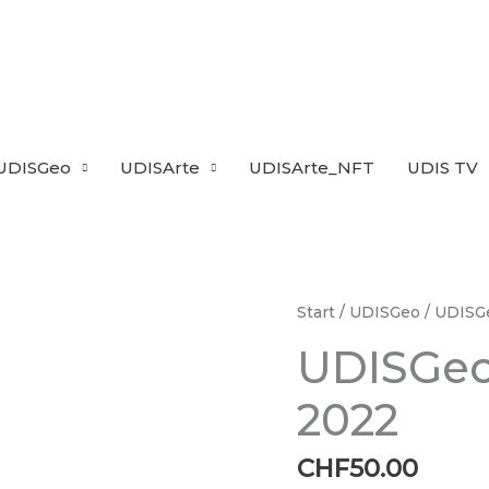
UDISGeo
UDISArte
UDISArte_NFT
UDIS TV
UDISGeo
Start
/
UDISGeo
/ UDISGe
Nr.
UDISGeo 
8
|
2022
Oktober
2022
CHF
50.00