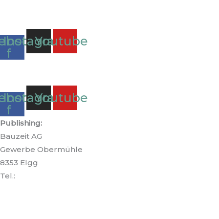
ebook-
Instagram
Youtube
f
ebook-
Instagram
Youtube
f
Publishing:
Bauzeit AG
Gewerbe Obermühle
8353 Elgg
Tel.:
+41 52 213 86 41