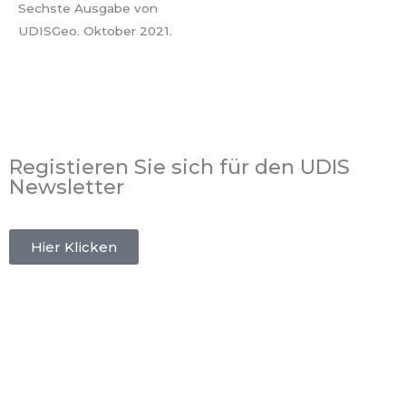
Sechste Ausgabe von
UDISGeo. Oktober 2021.
Registieren Sie sich für den UDIS
Newsletter
Hier Klicken
Publishing:
Bauzeit AG
Gewerbe Obermühle
8353 Elgg
Tel.:
+41 52 213 86 41