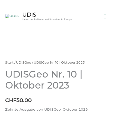
Zum
Inhalt
Ha
UDIS
springen
Union der Italiener und Schweizer in Europa
UDISGeo
Nr.
10
Start
/
UDISGeo
/ UDISGeo Nr. 10 | Oktober 2023
|
UDISGeo Nr. 10 |
Oktober
2023
Oktober 2023
Menge
CHF
50.00
Zehnte Ausgabe von UDISGeo. Oktober 2023.