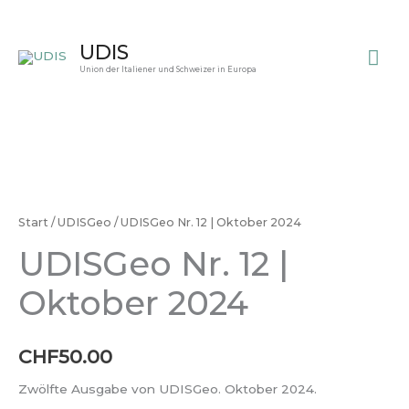
Zum
Inhalt
Ha
UDIS
springen
Union der Italiener und Schweizer in Europa
UDISGeo
Nr.
12
Start
/
UDISGeo
/ UDISGeo Nr. 12 | Oktober 2024
|
UDISGeo Nr. 12 |
Oktober
2024
Oktober 2024
Menge
CHF
50.00
Zwölfte Ausgabe von UDISGeo. Oktober 2024.