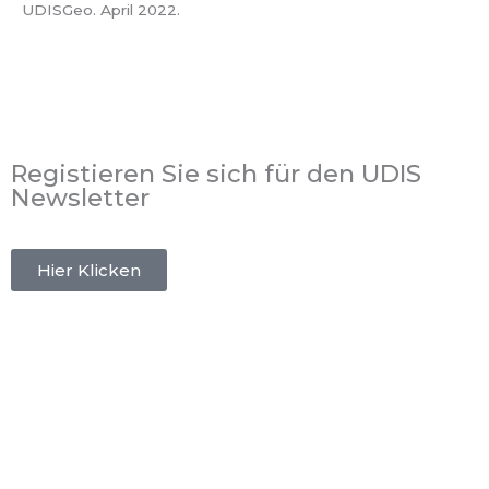
UDISGeo. April 2022.
Registieren Sie sich für den UDIS
Newsletter
Hier Klicken
Publishing:
Bauzeit AG
Gewerbe Obermühle
8353 Elgg
Tel.:
+41 52 213 86 41