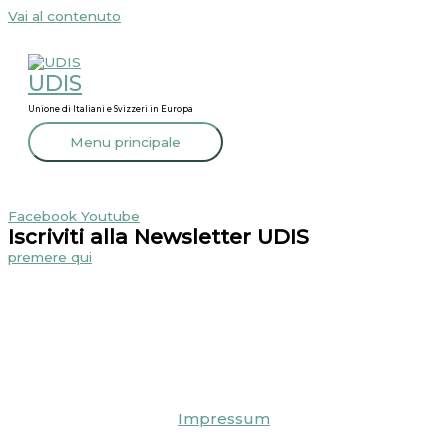
Vai al contenuto
UDIS
Unione di Italiani e Svizzeri in Europa
Menu principale
Facebook
Youtube
Iscriviti alla Newsletter UDIS
premere qui
Editoria:
Bauzeit AG
Gewerbe Obermühle
8353 Elgg
Telefono:
+41 52 213 86 41
UDISGeo
Impressum