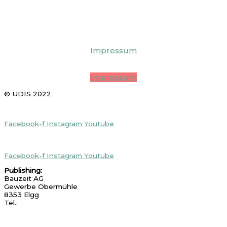
Gewerbe Obermühle
8353 Elgg
Tel.:
+41 52 213 86 41
UDISGeo
Impressum
UDISArte
Impressum
© UDIS 2022
UDISGeo
Socials
Facebook-f
Instagram
Youtube
UDISArte Socials
Facebook-f
Instagram
Youtube
Publishing:
Bauzeit AG
Gewerbe Obermühle
8353 Elgg
Tel.:
+41 52 213 86 41