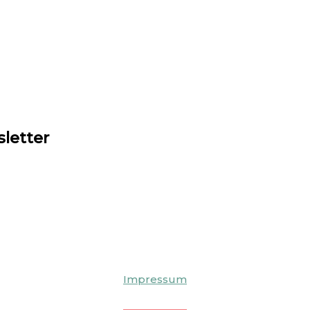
sletter
Publishing:
Bauzeit AG
Gewerbe Obermühle
8353 Elgg
Tel.:
+41 52 213 86 41
UDISGeo
Impressum
UDISArte